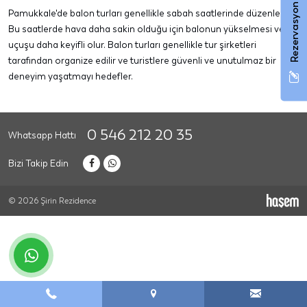
Rezervasyon Formu
Pamukkale'de balon turları genellikle sabah saatlerinde düzenlenir.
Bu saatlerde hava daha sakin olduğu için balonun yükselmesi ve
uçuşu daha keyifli olur. Balon turları genellikle tur şirketleri
tarafından organize edilir ve turistlere güvenli ve unutulmaz bir
deneyim yaşatmayı hedefler.
0 546 212 20 35
Whatsapp Hattı
Bizi Takip Edin
© 2026 Şirin Rezidence
whatsapp